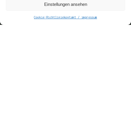
Einstellungen ansehen
Cookie-Richtlinie
kontakt / impressum
Dieser Mord [war] nicht die
‚unbegreifliche‘ private Tat von
Psychopathen, sondern eine Tat,
die in einem Klima möglich war,